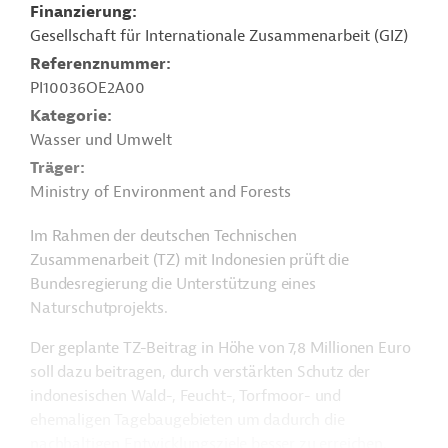
Finanzierung
Gesellschaft für Internationale Zusammenarbeit (GIZ)
Referenznummer
PI10036OE2A00
Kategorie
Wasser und Umwelt
Träger
Ministry of Environment and Forests
Im Rahmen der deutschen Technischen
Zusammenarbeit (TZ) mit Indonesien prüft die
Bundesregierung die Unterstützung eines
Naturschutprojekts.
Der geplante TZ-Beitrag in Höhe von 7,8 Millionen Euro
soll dazu beitragen, durch verstärkten Schutz der
indonesischen Wald-, Feucht-, Torfmoor- und
ehemaligen Tagebaugebieten um dadurch die
nachhaltigen Entwicklungsziele besser zu erreichen.