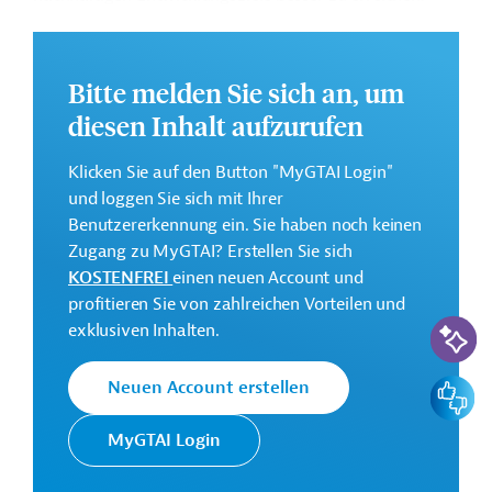
Das Entwicklungsprojekt soll im Jahr 2025 beginnen.
Weitere Informationen liegen derzeit nicht vor.
Bitte melden Sie sich an, um
GTAI informiert über die
GIZ
: Schwerpunkte, Regularien
diesen Inhalt aufzurufen
und praktische Hinweise zur Geschäftsanbahnung.
Klicken Sie auf den Button "MyGTAI Login"
Geberbeitrag:
und loggen Sie sich mit Ihrer
7,8 Millionen Euro (vorgesehen)
Benutzererkennung ein. Sie haben noch keinen
Zugang zu MyGTAI? Erstellen Sie sich
Kontaktadressen
KOSTENFREI
einen neuen Account und
profitieren Sie von zahlreichen Vorteilen und
KI-Suc
exklusiven Inhalten.
Feedbac
Neuen Account erstellen
Die GIZ setzt im Auftrag der
Deutsche
Bundesregierung Projekte der
Gesellschaft für
MyGTAI Login
Technischen Zusammenarbeit (TZ)
Internationale
vor allem in Entwicklungs- und
Zusammenarbeit