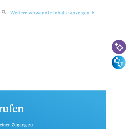
Weitere verwandte Inhalte anzeigen
KI-Su
Feedba
urufen
keinen Zugang zu