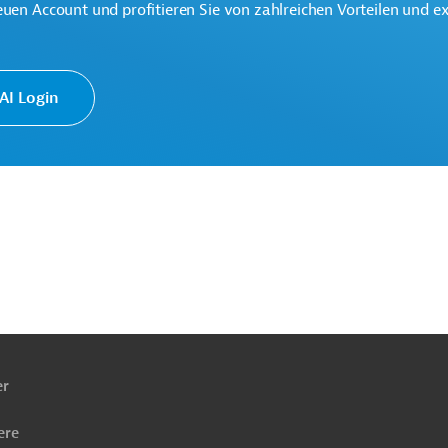
euen Account und profitieren Sie von zahlreichen Vorteilen und e
I Login
ach
ben
er
ere