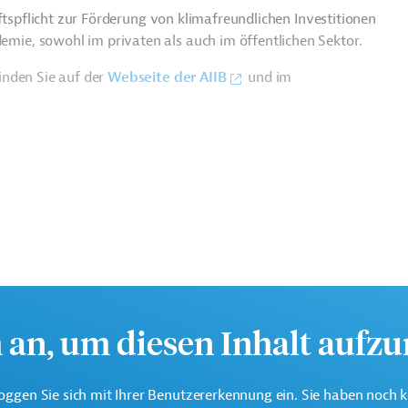
ftspflicht zur Förderung von klimafreundlichen Investitionen
e, sowohl im privaten als auch im öffentlichen Sektor.
inden Sie auf der
Webseite der AIIB
und im
h an, um diesen Inhalt aufz
hhaltige wirtschaftliche Entwicklung der Region.
oggen Sie sich mit Ihrer Benutzererkennung ein. Sie haben noch 