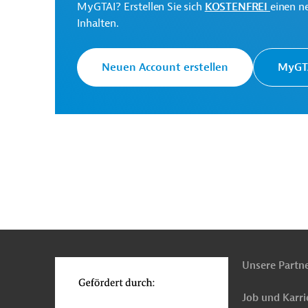
MyGTAI? Erstellen Sie sich
KOSTENFREI
einen n
Inhalten.
Ministry of Planning and
International
Projektträger
Neuen Account erstellen
MyGTA
Cooperation
Originaldokument:
Download
n
Funktionen
PRO20210802681758 (2)
o
(PDF; 140,4 KB)
Unsere Partn
Job und Karri