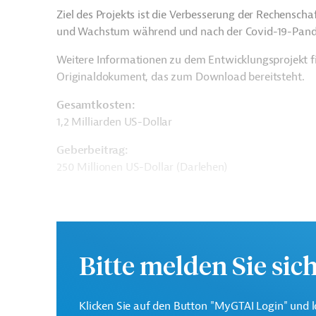
Ziel des Projekts ist die Verbesserung der Rechenscha
und Wachstum während und nach der Covid-19-Pandemi
Weitere Informationen zu dem Entwicklungsprojekt f
Originaldokument, das zum Download bereitsteht.
Gesamtkosten:
1,2 Milliarden US-Dollar
Geberbeitrag:
250 Millionen US-Dollar (Darlehen)
Kontaktadressen
Bitte melden Sie sic
Asiatische Infrastruktur-
Ziel der AIIB ist die nac
Klicken Sie auf den Button "MyGTAI Login" und l
Investitionsbank (AIIB)