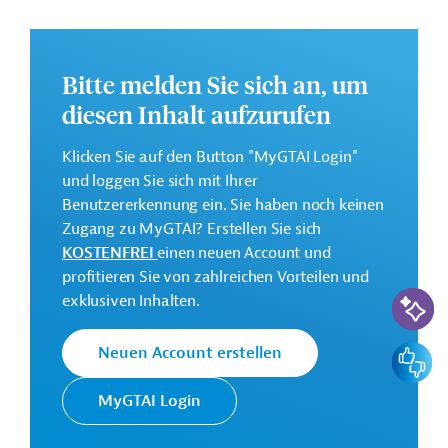
der Bildung zu leisten.
Kontaktadressen
Bitte melden Sie sich an, um
diesen Inhalt aufzurufen
Klicken Sie auf den Button "MyGTAI Login"
Die KfW Entwicklungsbank
und loggen Sie sich mit Ihrer
setzt die Finanzielle
Benutzererkennung ein. Sie haben noch keinen
Zusammenarbeit (FZ)
Zugang zu MyGTAI? Erstellen Sie sich
Deutschlands im Auftrag der
KOSTENFREI
einen neuen Account und
Bundesregierung um. Ziele der
profitieren Sie von zahlreichen Vorteilen und
Bank sind die
KI-Suc
KfW
exklusiven Inhalten.
Mittelstandsförderung, die
Entwicklungsbank
Unterstützung deutscher
Feedbac
Neuen Account erstellen
Firmen bei ihrem
Exportgeschäft und die
MyGTAI Login
Finanzierung von Klima- und
Umweltschutzprojekten sowie