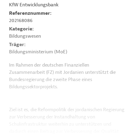
KfW Entwicklungsbank
Referenznummer
202168086
Kategorie
Bildungswesen
Träger
Bildungsministerium (MoE)
Im Rahmen der deutschen Finanziellen
Zusammenarbeit (FZ) mit Jordanien unterstützt die
Bundesregierung die zweite Phase eines
Bildungssektorprojekts.
Ziel ist es, die Reformpolitik der jordanischen Regierung
zur Verbesserung der Instandhaltung von
Schulinfrastruktur weiterhin zu unterstützen und
dadurch einen Beitrag zur Verbesserung der Qualität