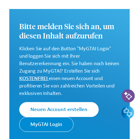
strategische Optionen für die Zukunft und die von der
Weltbankgruppe verfolgte Strategie bei der
Unterstützung des Landes.
Bitte melden Sie sich an, um
Das vollständige Strategiepapier steht zum Download
diesen Inhalt aufzurufen
bereit.
Klicken Sie auf den Button "MyGTAI Login"
und loggen Sie sich mit Ihrer
Kontaktadresse
Benutzererkennung ein. Sie haben noch keinen
Zugang zu MyGTAI? Erstellen Sie sich
KOSTENFREI
einen neuen Account und
profitieren Sie von zahlreichen Vorteilen und
KI-Suc
exklusiven Inhalten.
Die Weltbankgruppe ist eine der
Weltbank
weltweit größten multilateralen
Entwicklungsorganisationen.
Feedbac
Neuen Account erstellen
MyGTAI Login
Originaldokument: