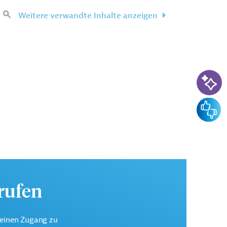
Weitere verwandte Inhalte anzeigen
KI-Su
Feedba
urufen
keinen Zugang zu