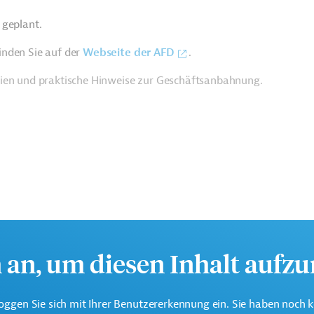
 geplant.
inden Sie auf der
Webseite der AFD
.
rien und praktische Hinweise zur Geschäftsanbahnung.
h an, um diesen Inhalt aufz
oggen Sie sich mit Ihrer Benutzererkennung ein. Sie haben noch 