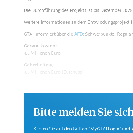
Die Durchführung des Projekts ist bis Dezember 2028
Weitere Informationen zu dem Entwicklungsprojekt f
GTAI informiert über die
AFD
: Schwerpunkte, Regula
Gesamtkosten:
4,5 Millionen Euro
Geberbeitrag:
4,5 Millionen Euro (Zuschuss)
Kontaktadressen
Bitte melden Sie sic
Klicken Sie auf den Button "MyGTAI Login" und l