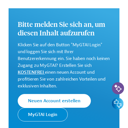
2026.
Bitte melden Sie sich an, um
Investitionssumme:
diesen Inhalt aufzurufen
550 Millionen US-Dollar
Klicken Sie auf den Button "MyGTAI Login"
Kontaktadresse
und loggen Sie sich mit Ihrer
Benutzererkennung ein. Sie haben noch keinen
Zugang zu MyGTAI? Erstellen Sie sich
KOSTENFREI
einen neuen Account und
Solus Advanced Materials
Projektträger
profitieren Sie von zahlreichen Vorteilen und
KI-Suc
exklusiven Inhalten.
Feedbac
Neuen Account erstellen
Kanada
Bau
Bau, übergreifend
MyGTAI Login
Kfz-Teile, Zulieferindustrie