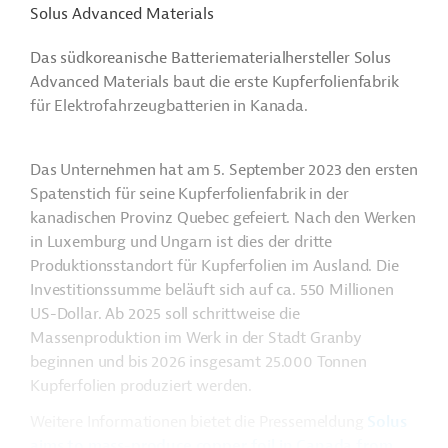
Solus Advanced Materials
Das südkoreanische Batteriematerialhersteller Solus
Advanced Materials baut die erste Kupferfolienfabrik
für Elektrofahrzeugbatterien in Kanada.
Das Unternehmen hat am 5. September 2023 den ersten
Spatenstich für seine Kupferfolienfabrik in der
kanadischen Provinz Quebec gefeiert. Nach den Werken
in Luxemburg und Ungarn ist dies der dritte
Produktionsstandort für Kupferfolien im Ausland. Die
Investitionssumme beläuft sich auf ca. 550 Millionen
US-Dollar. Ab 2025 soll schrittweise die
Massenproduktion im Werk in der Stadt Granby
beginnen und bis 2026 insgesamt 25.000 Tonnen
Kupferfolien produziert werden.
Weitere Informationen bietet die Pressemeldung
Solus
aims to mass-produce copper foil in Canada from