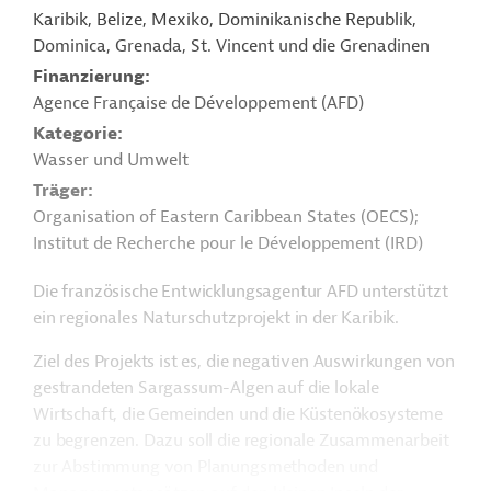
Karibik, Belize, Mexiko, Dominikanische Republik,
Dominica, Grenada, St. Vincent und die Grenadinen
Finanzierung
Agence Française de Développement (AFD)
Kategorie
Wasser und Umwelt
Träger
Organisation of Eastern Caribbean States (OECS);
Institut de Recherche pour le Développement (IRD)
Die französische Entwicklungsagentur AFD unterstützt
ein regionales Naturschutzprojekt in der Karibik.
Ziel des Projekts ist es, die negativen Auswirkungen von
gestrandeten Sargassum-Algen auf die lokale
Wirtschaft, die Gemeinden und die Küstenökosysteme
zu begrenzen. Dazu soll die regionale Zusammenarbeit
zur Abstimmung von Planungsmethoden und