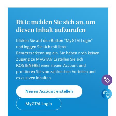
Managementansätzen auf den kleinen Inseln der
Karibik gestärkt und diese bei der Umsetzung von
Maßnahmen zum integrierten Management von
Sargassum unterstützt werden.
Bitte melden Sie sich an, um
diesen Inhalt aufzurufen
Die Durchführung des Projekts ist bis Dezember 2028
geplant.
Klicken Sie auf den Button "MyGTAI Login"
Weitere Informationen zu dem Entwicklungsprojekt
und loggen Sie sich mit Ihrer
finden Sie auf der
Webseite der AFD
.
Benutzererkennung ein. Sie haben noch keinen
Zugang zu MyGTAI? Erstellen Sie sich
GTAI informiert über die
AFD
: Schwerpunkte,
KOSTENFREI
einen neuen Account und
Regularien und praktische Hinweise zur
profitieren Sie von zahlreichen Vorteilen und
Geschäftsanbahnung.
KI-Suc
exklusiven Inhalten.
Gesamtkosten:
8 Millionen Euro
Feedbac
Neuen Account erstellen
Geberbeitrag:
8 Millionen Euro (Zuschuss)
MyGTAI Login