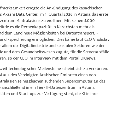
fmerksamkeit erregte die Ankündigung des kasachischen
Akashi Data Center, im 1. Quartal 2026 in Astana das erste
zentrum Zentralasiens zu eröffnen. Mit seinen 4.000
ürde es die Rechenkapazität in Kasachstan mehr als
nd dem Land neue Möglichkeiten bei Datentransport, -
und -speicherung ermöglichen. Dies käme laut CEO Vladislav
 allem der Digitalindustrie und sensiblen Sektoren wie der
ie und dem Gesundheitswesen zugute, für die Serverausfälle
ren, so der CEO im Interview mit dem Portal DKnews.
zeit technologischer Meilensteine scheint sich zu verkürzen.
AI aus den Vereinigten Arabischen Emiraten einen von
ntralasien seinesgleichen suchenden Supercomputer an das
 anschließend in ein Tier-III-Datenzentrum in Astana
täten und Start-ups zur Verfügung steht, die KI in ihre