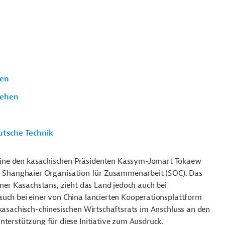
ren
gehen
utsche Technik
mine den kasachischen Präsidenten Kassym-Jomart Tokaew
er Shanghaier Organisation für Zusammenarbeit (SOC). Das
tner Kasachstans, zieht das Land jedoch auch bei
auch bei einer von China lancierten Kooperationsplattform
 kasachisch-chinesischen Wirtschaftsrats im Anschluss an den
nterstützung für diese Initiative zum Ausdruck.