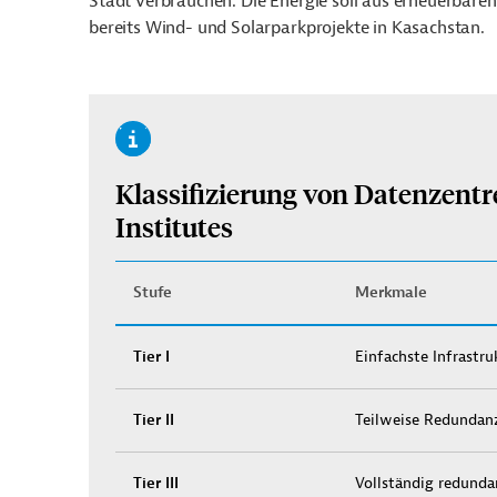
Stadt verbrauchen. Die Energie soll aus erneuerbaren
bereits Wind- und Solarparkprojekte in Kasachstan.
Klassifizierung von Datenzent
Institutes
Stufe
Merkmale
Tier I
Einfachste Infrastr
Tier II
Teilweise Redundanz
Tier III
Vollständig redunda