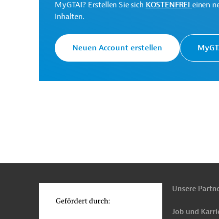
MyGTAI? Erstellen Sie sich
KOSTENFREI
einen n
National Treasury and
Inhalten.
Projektträger
Planning
Neuen Account erstellen
MyGTA
Originaldokumente:
Downloads
PRO20220209797688 - Annex
(PDF; 13,6 MB)
n
Funktionen
PRO20220209797688 (1)
o
(PDF; 948,4 KB)
Unsere Partn
Job und Karri