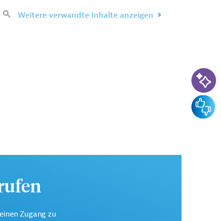
Weitere verwandte Inhalte anzeigen
KI-Su
Feedba
urufen
keinen Zugang zu