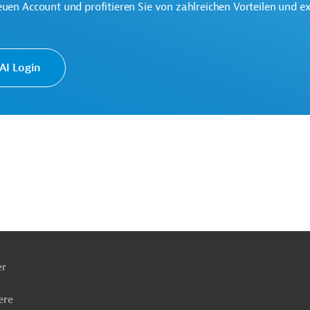
euen Account und profitieren Sie von zahlreichen Vorteilen und e
I Login
ach
ben
er
ere