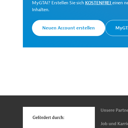
MyGTAI? Erstellen Sie sich
KOSTENFREI
einen n
Inhalten.
Europäische Kommission
Generaldirektion Intern
Neuen Account erstellen
MyGTA
Originaldokumente:
Downloads
n
Funktionen
PRO202511041942800 (1)
o
(PDF; 99,3 KB)
PRO202511041942800 - Annex
Unsere Partn
(PDF; 424,4 KB)
Job und Karri