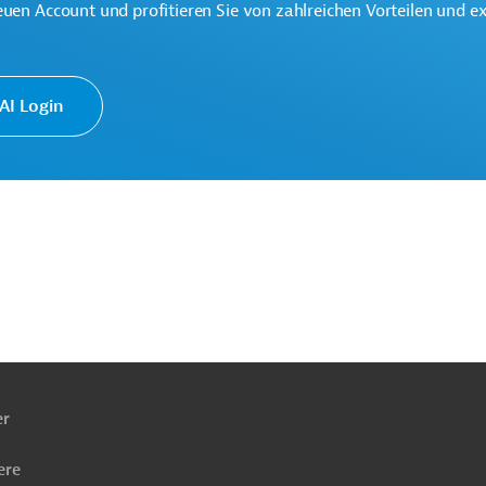
euen Account und profitieren Sie von zahlreichen Vorteilen und e
ationale Partnerschaften (GD INTPA)
I Login
ach
ben
er
ere