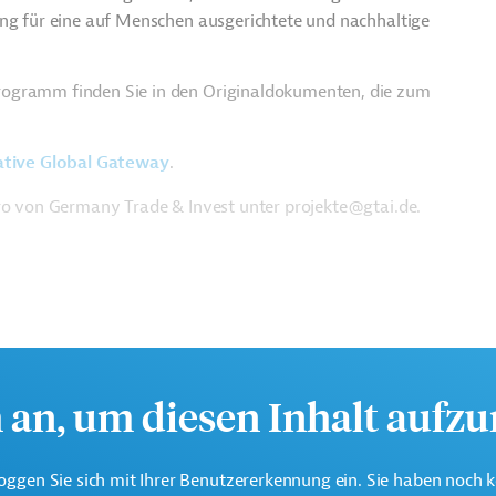
ung für eine auf Menschen ausgerichtete und nachhaltige
rogramm finden Sie in den Originaldokumenten, die zum
ative Global Gateway
.
üro von Germany Trade & Invest unter projekte@gtai.de.
h an, um diesen Inhalt aufz
oggen Sie sich mit Ihrer Benutzererkennung ein. Sie haben noch 