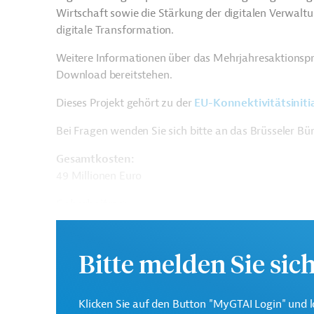
Wirtschaft sowie die Stärkung der digitalen Verwalt
digitale Transformation.
Weitere Informationen über das Mehrjahresaktionsp
Download bereitstehen.
Dieses Projekt gehört zu der
EU-Konnektivitätsiniti
Bei Fragen wenden Sie sich bitte an das Brüsseler B
Gesamtkosten:
49 Millionen Euro
Geberbeitrag:
44 Millionen Euro
Bitte melden Sie sic
Kontaktadresse
Klicken Sie auf den Button "MyGTAI Login" und l