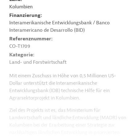
Kolumbien
Finanzierung
Interamerikanische Entwicklungsbank / Banco
Interamericano de Desarrollo (BID)
Referenznummer
CO-T1709
Kategorie
Land- und Forstwirtschaft
Mit einem Zuschuss in Höhe von 0,5 Millionen US-
Dollar unterstützt die Interamerikanische
Entwicklungsbank (IDB) technische Hilfe für ein
Agrarsektorprojekt in Kolumbien.
Ziel des Projekts ist es, das Ministerium für
Landwirtschaft und ländliche Entwicklung (MADR) von
Kolumbien bei der Erarbeitung einer Strategie zur
nachhaltigen ländlichen Entwicklung in priorisierten