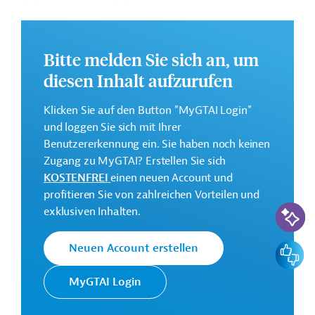
Gebieten zu unterstützen.
Weitere Informationen zu dem geplanten
Entwicklungsprojekt finden Sie auf der
Webseite der
Bitte melden Sie sich an, um
IDB
.
diesen Inhalt aufzurufen
Gesamtkosten:
0,5 Millionen US-Dollar
Klicken Sie auf den Button "MyGTAI Login"
und loggen Sie sich mit Ihrer
Geberbeitrag:
Benutzererkennung ein. Sie haben noch keinen
0,5 Millionen US-Dollar (Zuschuss)
Zugang zu MyGTAI? Erstellen Sie sich
KOSTENFREI
einen neuen Account und
Kontaktadresse
profitieren Sie von zahlreichen Vorteilen und
KI-Suc
exklusiven Inhalten.
Feedbac
Neuen Account erstellen
Die IDB ist die wichtigste
multilaterale
Interamerikanische
MyGTAI Login
Finanzierungsinstitution für
Entwicklungsbank
Entwicklungsprojekte in der
(IDB)