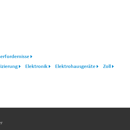
erfordernisse
izierung
Elektronik
Elektrohausgeräte
Zoll
ach
ben
er