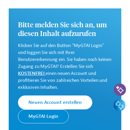
Nebenziele sind Beiträge zur klimagerechten
Stadtentwicklung, Anpassung an den Klimawandel
sowie zur Umsetzung der nationalen Abwasser- und
Ressourcenschutzstrategie und die Annäherung an die
Bitte melden Sie sich an, um
EU-Umweltstandards.
diesen Inhalt aufzurufen
Die Maßnahmen umfassen die Rehabilitierung und den
Klicken Sie auf den Button "MyGTAI Login"
Bau von Kanalnetzen zur Abwasser- und
und loggen Sie sich mit Ihrer
Regenwasserableitung sowie zugehörige Infrastruktur,
Benutzererkennung ein. Sie haben noch keinen
Ausrüstung und Consultingleistungen. Eine zugehörige
Zugang zu MyGTAI? Erstellen Sie sich
Kläranlage wird durch ein liefergebundenes
KOSTENFREI
einen neuen Account und
französisches Darlehen finanziert.
profitieren Sie von zahlreichen Vorteilen und
KI-Suc
Das Entwicklungsprojekt soll von Oktober 2022 bis
exklusiven Inhalten.
September 2026 durchgeführt werden.
Feedbac
Neuen Account erstellen
Gesamtkosten:
250 Millionen Euro
MyGTAI Login
Geberbeitrag:
42,3 Millionen Euro (vorgesehen)