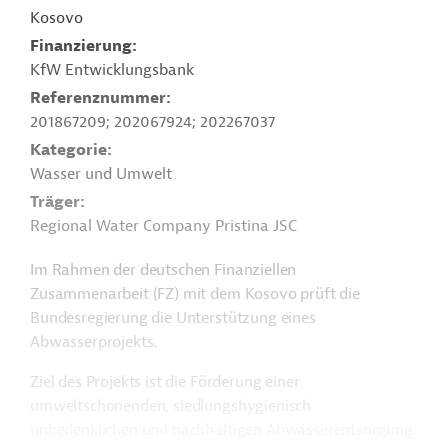
Kosovo
Finanzierung
KfW Entwicklungsbank
Referenznummer
201867209; 202067924; 202267037
Kategorie
Wasser und Umwelt
Träger
Regional Water Company Pristina JSC
Im Rahmen der deutschen Finanziellen
Zusammenarbeit (FZ) mit dem Kosovo prüft die
Bundesregierung die Unterstützung eines
Abwasserprojekts.
Ziel des Projekts ist die Förderung einer
umweltschonenden, siedlungshygienisch
unbedenklichen und nachhaltigen Abwasserentsorgung.