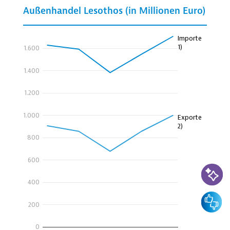
KI-Suc
Feedbac