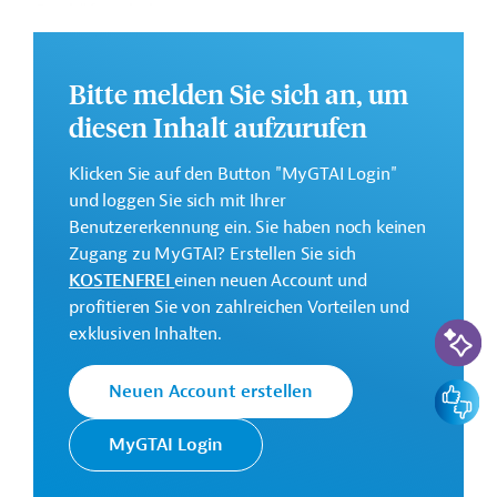
Geschäftsanbahnung.
Geberbeitrag:
6 Millionen Euro
Bitte melden Sie sich an, um
diesen Inhalt aufzurufen
Kontaktadresse
Klicken Sie auf den Button "MyGTAI Login"
und loggen Sie sich mit Ihrer
Benutzererkennung ein. Sie haben noch keinen
Zugang zu MyGTAI? Erstellen Sie sich
Die AFD finanziert und
KOSTENFREI
einen neuen Account und
begleitet
profitieren Sie von zahlreichen Vorteilen und
Französische
Transformationsprozesse in
KI-Suc
exklusiven Inhalten.
Entwicklungsagentur
ihren Partnerländern mit dem
AFD
Ziel, eine nachhaltigere und
Feedbac
Neuen Account erstellen
gerechtere Welt zu schaffen.
MyGTAI Login
Libanon
Gesundheitswesen