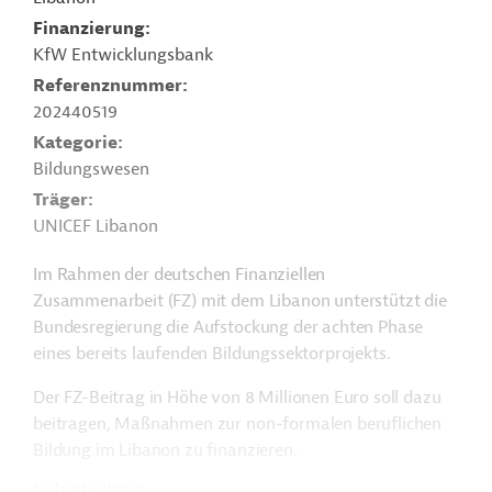
Finanzierung
KfW Entwicklungsbank
Referenznummer
202440519
Kategorie
Bildungswesen
Träger
UNICEF Libanon
Im Rahmen der deutschen Finanziellen
Zusammenarbeit (FZ) mit dem Libanon unterstützt die
Bundesregierung die Aufstockung der achten Phase
eines bereits laufenden Bildungssektorprojekts.
Der FZ-Beitrag in Höhe von 8 Millionen Euro soll dazu
beitragen, Maßnahmen zur non-formalen beruflichen
Bildung im Libanon zu finanzieren.
Geberbeitrag: