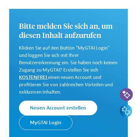
8 Millionen Euro (Zuschuss)
GTAI informiert über die
KfW
: Schwerpunkte,
Bitte melden Sie sich an, um
Regularien und praktische Hinweise zur
Geschäftsanbahnung.
diesen Inhalt aufzurufen
Klicken Sie auf den Button "MyGTAI Login"
Kontaktadressen
und loggen Sie sich mit Ihrer
Benutzererkennung ein. Sie haben noch keinen
Zugang zu MyGTAI? Erstellen Sie sich
KOSTENFREI
einen neuen Account und
profitieren Sie von zahlreichen Vorteilen und
Die KfW Entwicklungsbank
KI-Suc
exklusiven Inhalten.
setzt die Finanzielle
Zusammenarbeit (FZ)
Deutschlands im Auftrag der
Feedbac
Neuen Account erstellen
Bundesregierung um. Ziele der
KfW
Bank sind die
MyGTAI Login
Entwicklungsbank
Mittelstandsförderung, die
Unterstützung deutscher Firmen