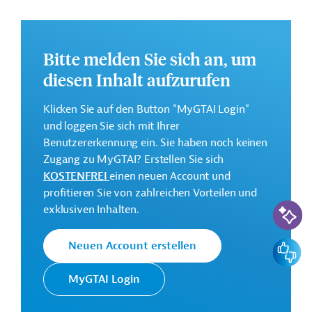
Stadtverwaltung von Zahlé für die Sammlung und
Verwertung organischer Abfälle sowie die
Sensibilisierung der Bürger für die Mülltrennung.
Bitte melden Sie sich an, um
Die Durchführung des Projekts ist bis Februar 2028
diesen Inhalt aufzurufen
geplant.
Weitere Informationen zu dem Entwicklungsprojekt
Klicken Sie auf den Button "MyGTAI Login"
finden Sie auf der
Webseite der AFD
.
und loggen Sie sich mit Ihrer
Benutzererkennung ein. Sie haben noch keinen
GTAI informiert über die
AFD
: Schwerpunkte,
Zugang zu MyGTAI? Erstellen Sie sich
Regularien und praktische Hinweise zur
KOSTENFREI
einen neuen Account und
Geschäftsanbahnung.
profitieren Sie von zahlreichen Vorteilen und
Gesamtkosten:
KI-Suc
exklusiven Inhalten.
1,7 Millionen Euro
Geberbeitrag:
Feedbac
Neuen Account erstellen
1,4 Millionen Euro (Zuschuss)
MyGTAI Login
Kontaktadressen