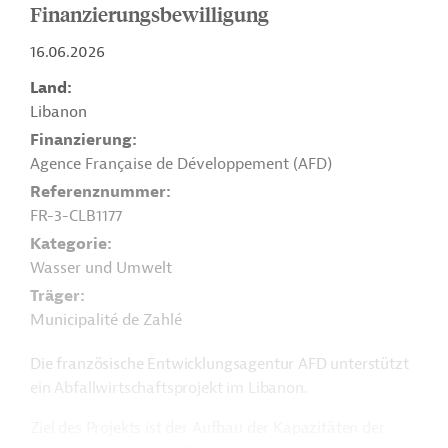
Finanzierungsbewilligung
16.06.2026
Land
Libanon
Finanzierung
Agence Française de Développement (AFD)
Referenznummer
FR-3-CLB1177
Kategorie
Wasser und Umwelt
Träger
Municipalité de Zahlé
Die französische Entwicklungsagentur AFD unterstützt
ein Abfallwirtschaftsprojekt im Libanon.
Ziel des Projekts ist der Aufbau der Kapazitäten der