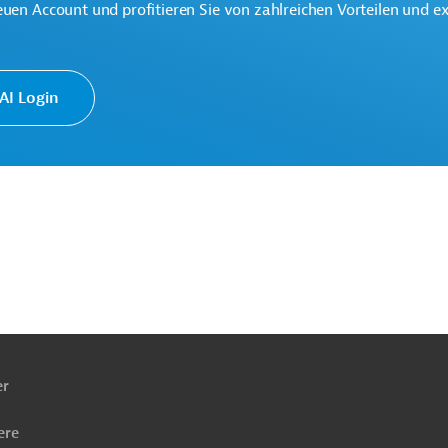
euen Account und profitieren Sie von zahlreichen Vorteilen und e
I Login
ach
ben
er
ere