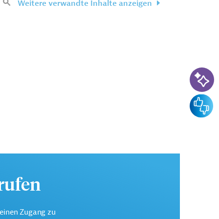
Weitere verwandte Inhalte anzeigen
KI-Su
Feedba
urufen
keinen Zugang zu