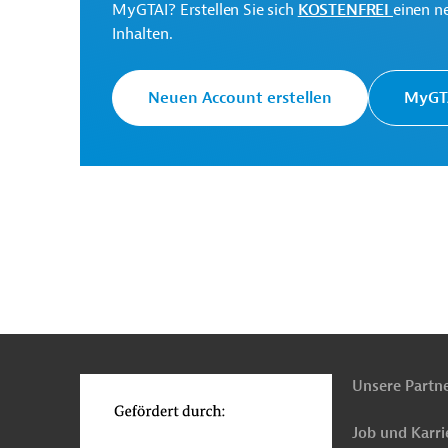
MyGTAI? Erstellen Sie sich
KOSTENFREI
einen n
Inhalten.
Neuen Account erstellen
MyGTA
n
Funktionen
o
Unsere Partn
Job und Karri