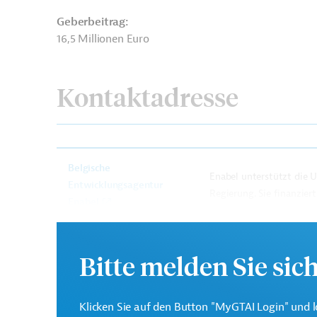
Geberbeitrag:
16,5 Millionen Euro
Kontaktadresse
Belgische
Enabel unterstützt die 
Entwicklungsagentur
Regierung. Sie finanzier
Enabel
Bitte melden Sie sic
Palästinensische Gebiete
Umweltverträglichke
Stadtentwicklung, Ländliche Entwicklung
Ener
Klicken Sie auf den Button "MyGTAI Login" und l
Abfallentsorgung, Recycling
Natur- und Arten