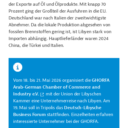
der Exporte auf Öl und Ölprodukte. Mit knapp 70
Prozent ging der Großteil der Ausfuhren in die EU.
Deutschland war nach Italien der zweitwichtigste
Abnehmer. Da die lokale Produktion abgesehen von
fossilen Brennstoffen gering ist, ist Libyen stark von
Importen abhängig. Hauptlieferländer waren 2024
China, die Türkei und Italien.
Vom 18. bis 21. Mai 2026 organisiert die
GHORFA
Arab-German Chamber of Commerce and
Industry e.V.
mit der Union der Libyschen
Kammer eine Unternehmerreise nach Libyen. Am
19. Mai soll in Tripolis das
Deutsch-Libysche
Business Forum
stattfinden. Einzelheiten erfahren
interessierte Unternehmer bei der GHORFA.