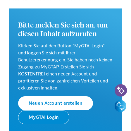
(EDM‑SA). Geplant ist u.a. die Modernisierung sowie
der Ausbau der Übertragungsnetze für eine bessere
Integration erneuerbarer Energien. Des Weiteren ist die
Erhöhung der Versorgungssicherheit sowie die
Bitte melden Sie sich an, um
Digitalisierung und Effizienzsteigerung der
diesen Inhalt aufzurufen
Betriebsabläufe von EDM‑SA vorgesehen.
Weitere Informationen zu dem Entwicklungsprojekt
Klicken Sie auf den Button "MyGTAI Login"
finden Sie auf der
Webseite der Weltbankgruppe
und loggen Sie sich mit Ihrer
und im Originaldokument, das zum Download
Benutzererkennung ein. Sie haben noch keinen
bereitsteht.
Zugang zu MyGTAI? Erstellen Sie sich
KOSTENFREI
einen neuen Account und
GTAI informiert über die
W
eltbankgruppe
:
profitieren Sie von zahlreichen Vorteilen und
Schwerpunkte, Regularien und praktische Hinweise zur
KI-Suc
exklusiven Inhalten.
Geschäftsanbahnung.
Gesamtkosten:
Feedbac
Neuen Account erstellen
295 Millionen US-Dollar
MyGTAI Login
Geberbeitrag:
129,5 Millionen US-Dollar (IDA, Kredit; beantragt)