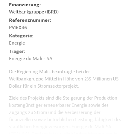
Finanzierung
Weltbankgruppe (IBRD)
Referenznummer
P516046
Kategorie
Energie
Träger
Energie du Mali - SA
Die Regierung Malis beantragte bei der
Weltbankgruppe Mittel in Höhe von 235 Millionen US-
Dollar für ein Stromsektorprojekt.
Ziele des Projekts sind die Steigerung der Produktion
kostengünstiger erneuerbarer Energie sowie des
Zugangs zu Strom und die Verbesserung der
finanziellen sowie betrieblichen Leistungsfähigkeit des
staatlichen Energieversorgers Energie du Mali-SA