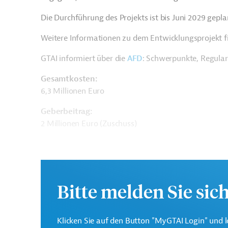
Die Durchführung des Projekts ist bis Juni 2029 gepla
Weitere Informationen zu dem Entwicklungsprojekt f
GTAI informiert über die
AFD
: Schwerpunkte, Regula
Gesamtkosten:
6,3 Millionen Euro
Geberbeitrag:
2 Millionen Euro (Zuschuss)
Kontaktadressen
Bitte melden Sie sic
Klicken Sie auf den Button "MyGTAI Login" und l