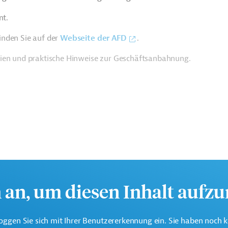
nt.
inden Sie auf der
Webseite der AFD
.
rien und praktische Hinweise zur Geschäftsanbahnung.
h an, um diesen Inhalt aufz
oggen Sie sich mit Ihrer Benutzererkennung ein. Sie haben noch 