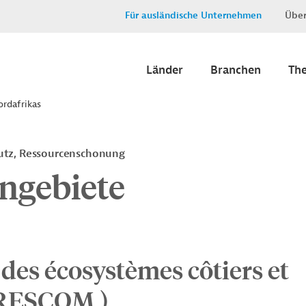
Für ausländische Unternehmen
Über
Länder
Branchen
Th
ordafrikas
utz, Ressourcenschonung
ngebiete
 des écosystèmes côtiers et
 (RESCOM )