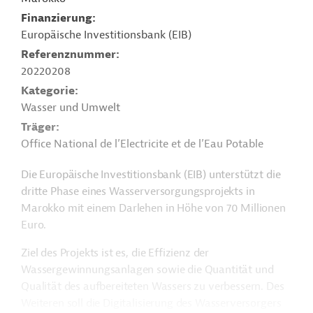
Finanzierung
Europäische Investitionsbank (EIB)
Referenznummer
20220208
Kategorie
Wasser und Umwelt
Träger
Office National de l’Electricite et de l’Eau Potable
Die Europäische Investitionsbank (EIB) unterstützt die
dritte Phase eines Wasserversorgungsprojekts in
Marokko mit einem Darlehen in Höhe von 70 Millionen
Euro.
Ziel des Projekts ist es, die Effizienz der
Wassergewinnungsanlagen sowie die Quantität und
Qualität des aufbereiteten Wassers zu verbessern. Des
Weiteren soll die Digitalisierung des Wasserversorgers