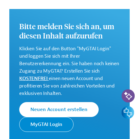
ONEE gefördert werden.
Weitere Informationen zu dem geplanten Projekt finden
Sie auf der
Webseite der EIB.
Bitte melden Sie sich an, um
GTAI informiert über die
EIB
: Schwerpunkte, Regularien
diesen Inhalt aufzurufen
und praktische Hinweise zur Geschäftsanbahnung.
Klicken Sie auf den Button "MyGTAI Login"
Gesamtkosten:
und loggen Sie sich mit Ihrer
140 Millionen Euro (voraussichtlich)
Benutzererkennung ein. Sie haben noch keinen
Geberbeitrag:
Zugang zu MyGTAI? Erstellen Sie sich
70 Millionen Euro (voraussichtlich; Darlehen)
KOSTENFREI
einen neuen Account und
profitieren Sie von zahlreichen Vorteilen und
KI-Suc
exklusiven Inhalten.
Kontaktadressen
Feedbac
Neuen Account erstellen
MyGTAI Login
Die EIB vertritt die
wirtschaftlichen Interessen der