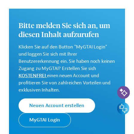
globale und regionale Wertschöpfungsketten. Des
Weiteren ist die Förderung des Zugangs zu nachhaltiger
Finanzierung für die teilnehmenden Unternehmen
Bitte melden Sie sich an, um
vorgesehen.
diesen Inhalt aufzurufen
Die Durchführung des Projekts ist von Juli 2026 bis
August 2031 geplant.
Klicken Sie auf den Button "MyGTAI Login"
und loggen Sie sich mit Ihrer
Weitere Informationen zu dem Entwicklungsprojekt
Benutzererkennung ein. Sie haben noch keinen
finden Sie auf der
Webseite der Weltbankgruppe
Zugang zu MyGTAI? Erstellen Sie sich
und im Originaldokument, das zum Download
KOSTENFREI
einen neuen Account und
bereitsteht.
profitieren Sie von zahlreichen Vorteilen und
KI-Suc
GTAI informiert über die
W
eltbankgruppe
:
exklusiven Inhalten.
Schwerpunkte, Regularien und praktische Hinweise zur
Geschäftsanbahnung.
Feedbac
Neuen Account erstellen
Gesamtkosten:
MyGTAI Login
345,63 Millionen US-Dollar
Geberbeitrag: