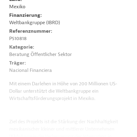
Mexiko
Finanzierung
Weltbankgruppe (IBRD)
Referenznummer
P510818
Kategorie
Beratung Öffentlicher Sektor
Träger
Nacional Financiera
Mit einem Darlehen in Höhe von 200 Millionen US-
Dollar unterstützt die Weltbankgruppe ein
Wirtschaftsförderungsprojekt in Mexiko.
Ziel des Projekts ist die Stärkung der Nachhaltigkeit
mexikanischer kleiner und mittlerer Unternehmen
(KMU) sowie die Verbesserung der Integration in