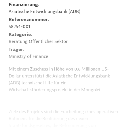
Finanzierung
Asiatische Entwicklungsbank (ADB)
Referenznummer
58254-001
Kategorie
Beratung Öffentlicher Sektor
Träger
Ministry of Finance
Mit einem Zuschuss in Höhe von 0,8 Millionen US-
Dollar unterstützt die Asiatische Entwicklungsbank
(ADB) technische Hilfe für ein
Wirtschaftsförderungsprojekt in der Mongolei.
Ziele des Projekts sind die Erarbeitung eines operativen
Rahmens für die Realisierung des neuen
Staatsfondsgesetzes, die Reformierung von