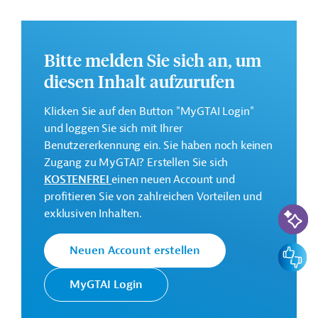
Staatsunternehmen sowie die Ausarbeitung eines
Entwurfs eines Projekts zur Verbesserung der IKT-
Systeme in der öffentlichen Finanzverwaltung.
Bitte melden Sie sich an, um
Weitere Informationen zu dem Entwicklungsprojekt
diesen Inhalt aufzurufen
finden Sie auf der
Webseite der ADB.
GTAI informiert über die
ADB
: Schwerpunkte,
Klicken Sie auf den Button "MyGTAI Login"
Regularien und praktische Hinweise zur
und loggen Sie sich mit Ihrer
Geschäftsanbahnung.
Benutzererkennung ein. Sie haben noch keinen
Zugang zu MyGTAI? Erstellen Sie sich
Gesamtkosten:
KOSTENFREI
einen neuen Account und
0,8 Millionen US-Dollar
profitieren Sie von zahlreichen Vorteilen und
KI-Suc
Geberbeitrag:
exklusiven Inhalten.
0,8 Millionen US-Dollar (Zuschuss)
Feedbac
Neuen Account erstellen
Kontaktadresse
MyGTAI Login