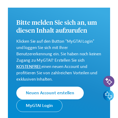
finden Sie auf der
Webseite der Weltbankgruppe
und im Originaldokument, das zum Download
bereitsteht.
Bitte melden Sie sich an, um
GTAI informiert über die
W
eltbankgruppe
:
diesen Inhalt aufzurufen
Schwerpunkte, Regularien und praktische Hinweise zur
Geschäftsanbahnung.
Klicken Sie auf den Button "MyGTAI Login"
Gesamtkosten:
und loggen Sie sich mit Ihrer
12,5 Millionen US-Dollar
Benutzererkennung ein. Sie haben noch keinen
Zugang zu MyGTAI? Erstellen Sie sich
KOSTENFREI
einen neuen Account und
Kontaktadresse
profitieren Sie von zahlreichen Vorteilen und
KI-Suc
exklusiven Inhalten.
Feedbac
Neuen Account erstellen
Die Weltbankgruppe ist eine der
Weltbank
weltweit größten multilateralen
MyGTAI Login
Entwicklungsorganisationen.