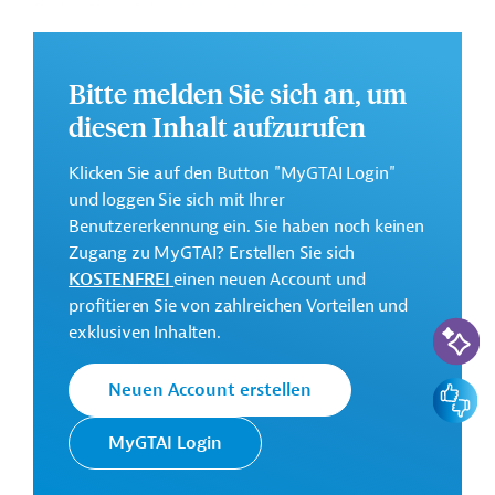
finden Sie auf der
Webseite der JICA
.
GTAI informiert über die
JICA
: Schwerpunkte,
Regularien und praktische Hinweise zur
Bitte melden Sie sich an, um
Geschäftsanbahnung.
diesen Inhalt aufzurufen
Kontaktadressen
Klicken Sie auf den Button "MyGTAI Login"
und loggen Sie sich mit Ihrer
Benutzererkennung ein. Sie haben noch keinen
Zugang zu MyGTAI? Erstellen Sie sich
KOSTENFREI
einen neuen Account und
Die JICA setzt die Finanzielle
profitieren Sie von zahlreichen Vorteilen und
Zusammenarbeit (FZ) Japans im
KI-Suc
exklusiven Inhalten.
Japan
Auftrag der Regierung um. Ziele der
International
Agentur sind die Unterstützung des
Cooperation
Feedbac
Neuen Account erstellen
sozioökonomischen Wachstums in
Agency (JICA)
Entwicklungsländern und die
MyGTAI Login
Förderung der internationalen
Zusammenarbeit.