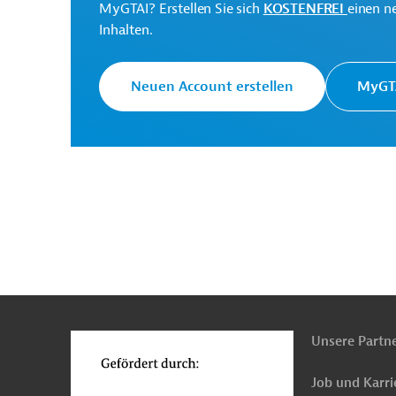
MyGTAI? Erstellen Sie sich
KOSTENFREI
einen n
Inhalten.
Europäische Kommission
Generaldirektion Intern
Neuen Account erstellen
MyGTA
Originaldokumente:
Downloads
n
Funktionen
PRO202606172006932 - Annex 1
o
(PDF; 726,4 KB)
PRO202606172006932 - Annex 2
Unsere Partn
(PDF; 643,3 KB)
Job und Karri