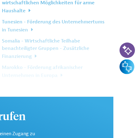
wirtschaftlichen Möglichkeiten für arme
Haushalte
Tunesien - Förderung des Unternehmertums
in Tunesien
Somalia - Wirtschaftliche Teilhabe
KI-Su
benachteiligter Gruppen - Zusätzliche
Finanzierung
Feedba
Marokko - Förderung afrikanischer
Unternehmen in Europa
Weitere verwandte Inhalte anzeigen
urufen
keinen Zugang zu