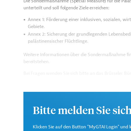
Die Sondermaßnahme (Special Measure) für die Paläs
unterteilt und soll folgende Ziele erreichen:
Annex 1: Förderung einer inklusiven, sozialen, wir
Gebiete.
Annex 2: Sicherung der grundlegenden Lebensbe
palästinensischer Flüchtlinge.
Weitere Informationen über die Sondermaßnahme fi
bereitstehen.
Bei Fragen wenden Sie sich bitte an das Brüsseler B
Geberbeitrag:
392 Millionen Euro
Bitte melden Sie sic
Kontaktadresse
Klicken Sie auf den Button "MyGTAI Login" und l