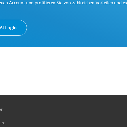
euen Account und profitieren Sie von zahlreichen Vorteilen und e
ationale Partnerschaften (GD INTPA)
I Login
ach
ben
er
ere