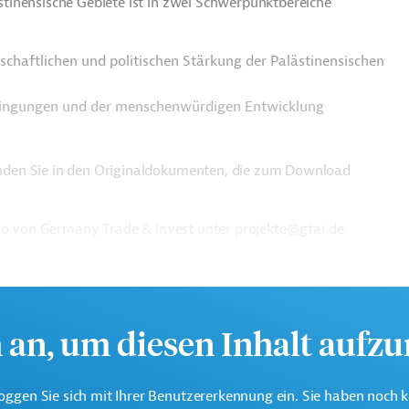
tinensische Gebiete ist in zwei Schwerpunktbereiche
tschaftlichen und politischen Stärkung der Palästinensischen
dingungen und der menschenwürdigen Entwicklung
nden Sie in den Originaldokumenten, die zum Download
üro von Germany Trade & Invest unter projekte@gtai.de.
h an, um diesen Inhalt aufz
oggen Sie sich mit Ihrer Benutzererkennung ein. Sie haben noch 