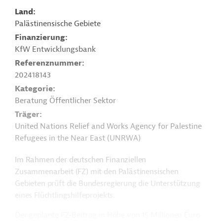
Land
Palästinensische Gebiete
Finanzierung
KfW Entwicklungsbank
Referenznummer
202418143
Kategorie
Beratung Öffentlicher Sektor
Träger
United Nations Relief and Works Agency for Palestine
Refugees in the Near East (UNRWA)
Im Rahmen der deutschen Finanziellen
Zusammenarbeit (FZ) mit den Palästinensischen
Gebieten prüft die Bundesregierung die Unterstützung
eines Flüchtlingshilfeprojekts.
Der geplante FZ-Beitrag in Höhe von 15 Millionen Euro