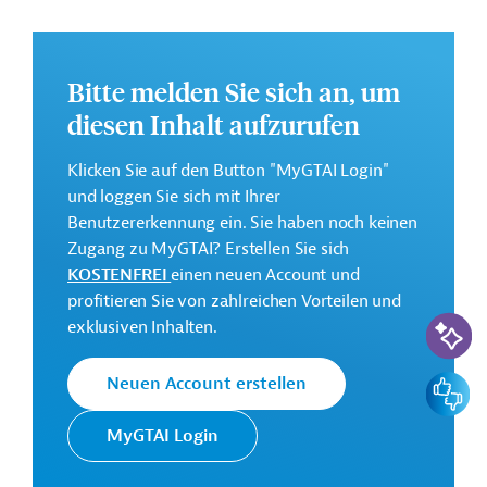
soll dazu beitragen, die Resilienz von Palästina-
Flüchtlingen im Westjordanland durch die Schaffung
von temporären Einkommensmöglichkeiten und
Bitte melden Sie sich an, um
arbeitsbegleitenden Trainingsmaßnahmen sowie die
Aufrechterhaltung des Zugangs zu sozialen
diesen Inhalt aufzurufen
Basisdienstleistungen zu stärken.
Klicken Sie auf den Button "MyGTAI Login"
Geberbeitrag:
und loggen Sie sich mit Ihrer
15 Millionen Euro (Zuschuss; vorgesehen)
Benutzererkennung ein. Sie haben noch keinen
Das Entwicklungsprojekt soll von 2024 bis 2027
Zugang zu MyGTAI? Erstellen Sie sich
durchgeführt werden.
KOSTENFREI
einen neuen Account und
profitieren Sie von zahlreichen Vorteilen und
GTAI informiert über die
KfW
: Schwerpunkte,
KI-Suc
exklusiven Inhalten.
Regularien und praktische Hinweise zur
Geschäftsanbahnung.
Feedbac
Neuen Account erstellen
Kontaktadressen
MyGTAI Login