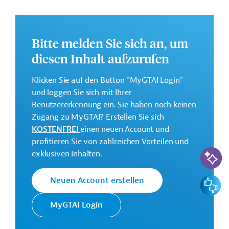
Amazonasgebieten von Peru, Guyana und Suriname.
Weitere Informationen zu dem Entwicklungsprojekt
finden Sie auf der
Webseite der IDB.
Bitte melden Sie sich an, um
GTAI informiert über die
IDB
: Schwerpunkte, Regularien
diesen Inhalt aufzurufen
und praktische Hinweise zur Geschäftsanbahnung.
Klicken Sie auf den Button "MyGTAI Login"
Gesamtkosten:
und loggen Sie sich mit Ihrer
0,95 Millionen US-Dollar
Benutzererkennung ein. Sie haben noch keinen
Geberbeitrag:
Zugang zu MyGTAI? Erstellen Sie sich
0,95 Millionen US-Dollar (Zuschuss)
KOSTENFREI
einen neuen Account und
profitieren Sie von zahlreichen Vorteilen und
KI-Suc
Kontaktadresse
exklusiven Inhalten.
Feedbac
Neuen Account erstellen
MyGTAI Login
Die IDB ist die wichtigste
multilaterale