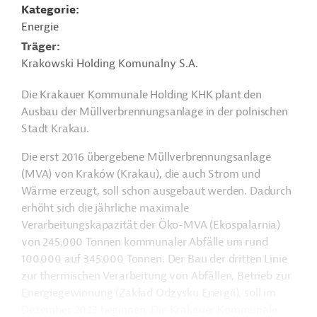
Kategorie
Energie
Träger
Krakowski Holding Komunalny S.A.
Die Krakauer Kommunale Holding KHK plant den
Ausbau der Müllverbrennungsanlage in der polnischen
Stadt Krakau.
Die erst 2016 übergebene Müllverbrennungsanlage
(MVA) von Kraków (Krakau), die auch Strom und
Wärme erzeugt, soll schon ausgebaut werden. Dadurch
erhöht sich die jährliche maximale
Verarbeitungskapazität der Öko-MVA (Ekospalarnia)
von 245.000 Tonnen kommunaler Abfälle um rund
100.000 auf 345.000 Tonnen. Der Bau der dritten Linie
zur thermischen Verarbeitung von Abfällen, Betrieb zur
Energiegewinnung (Zakład Odzysku Energii), soll im
Dezember 2023 beginnen. Die Krakauer Kommunale