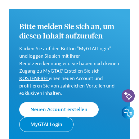
Autobahnwartungszentrum. Die Strecke ist Teil des
transeuropäischen Verkehrsnetzes (TEN-V).
Bitte melden Sie sich an, um
Weitere Informationen zu dem geplanten Projekt finden
Sie auf der
Webseite der EIB
.
diesen Inhalt aufzurufen
GTAI informiert über die
EIB
: Schwerpunkte, Regularien
Klicken Sie auf den Button "MyGTAI Login"
und praktische Hinweise zur Geschäftsanbahnung.
und loggen Sie sich mit Ihrer
Gesamtkosten:
Benutzererkennung ein. Sie haben noch keinen
1,51 Milliarden Euro (voraussichtlich)
Zugang zu MyGTAI? Erstellen Sie sich
KOSTENFREI
einen neuen Account und
Geberbeitrag:
profitieren Sie von zahlreichen Vorteilen und
600 Millionen Euro (voraussichtlich; Darlehen)
KI-Suc
exklusiven Inhalten.
Kontaktadressen
Feedbac
Neuen Account erstellen
MyGTAI Login