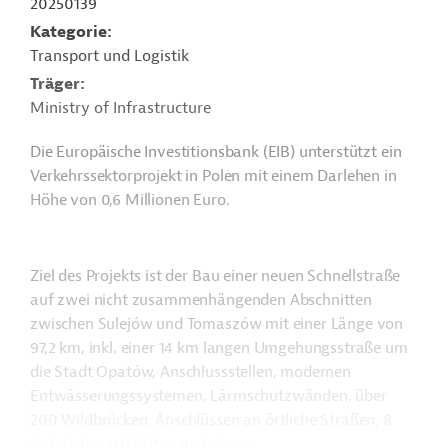
20250139
Kategorie
Transport und Logistik
Träger
Ministry of Infrastructure
Die Europäische Investitionsbank (EIB) unterstützt ein
Verkehrssektorprojekt in Polen mit einem Darlehen in
Höhe von 0,6 Millionen Euro.
Ziel des Projekts ist der Bau einer neuen Schnellstraße
auf zwei nicht zusammenhängenden Abschnitten
zwischen Sulejów und Tomaszów mit einer Länge von
97,2 km, inkl. einer 14 km langen Umgehungsstraße um
die Stadt Opatów, Anschlussstellen, modernen
Entwässerungssystemen, Lärmschutzwänden, über
200 Wildbrücken, Anschlüssen an örtliche Straßen, 8
Autobahnraststätten und einem