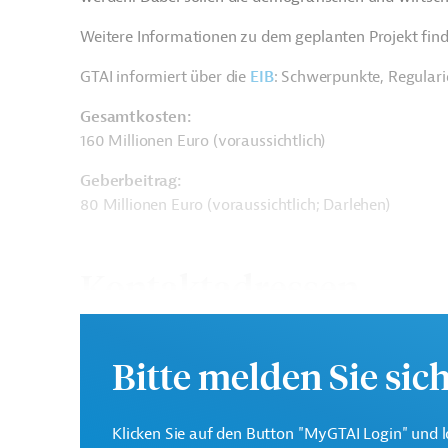
Weitere Informationen zu dem geplanten Projekt find
GTAI informiert über die
EIB
: Schwerpunkte, Regular
Gesamtkosten:
160 Millionen Euro (voraussichtlich)
Geberbeitrag:
80 Millionen Euro (voraussichtlich; Darlehen)
Kontaktadressen
Bitte melden Sie sic
Die EIB vertritt die wir
Europäische
Klicken Sie auf den Button "MyGTAI Login" und l
Mitgliedsländer und unt
Investitionsbank (EIB)