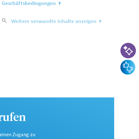
Geschäftsbedingungen
Weitere verwandte Inhalte anzeigen
KI-Su
Feedba
urufen
keinen Zugang zu