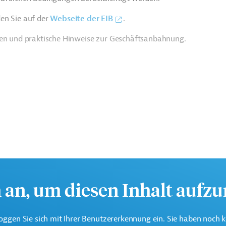
en Sie auf der
Webseite der EIB
.
ien und praktische Hinweise zur Geschäftsanbahnung.
h an, um diesen Inhalt aufz
tschaftlichen Interessen der EU durch Kreditvergabe an alle
oggen Sie sich mit Ihrer Benutzererkennung ein. Sie haben noch 
erstützt die Entwicklungs- und Kooperationspolitik der EU mit