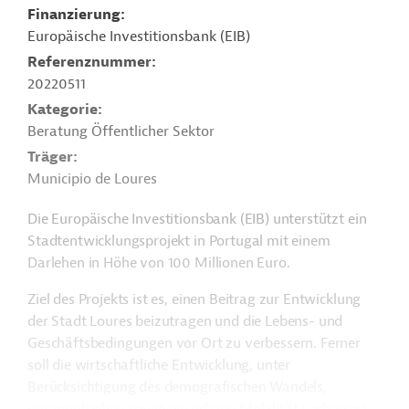
Finanzierung
Europäische Investitionsbank (EIB)
Referenznummer
20220511
Kategorie
Beratung Öffentlicher Sektor
Träger
Municipio de Loures
Die Europäische Investitionsbank (EIB) unterstützt ein
Stadtentwicklungsprojekt in Portugal mit einem
Darlehen in Höhe von 100 Millionen Euro.
Ziel des Projekts ist es, einen Beitrag zur Entwicklung
der Stadt Loures beizutragen und die Lebens- und
Geschäftsbedingungen vor Ort zu verbessern. Ferner
soll die wirtschaftliche Entwicklung, unter
Berücksichtigung des demografischen Wandels,