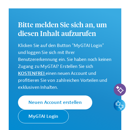
vorangetrieben sowie die urbane Mobilität verbessert
werden.
Weitere Informationen zu dem geplanten Projekt finden
Bitte melden Sie sich an, um
Sie auf der
Webseite der EIB
.
diesen Inhalt aufzurufen
Gesamtkosten:
334 Millionen Euro (voraussichtlich)
Klicken Sie auf den Button "MyGTAI Login"
Geberbeitrag:
und loggen Sie sich mit Ihrer
100 Millionen Euro (voraussichtlich; Darlehen)
Benutzererkennung ein. Sie haben noch keinen
Zugang zu MyGTAI? Erstellen Sie sich
KOSTENFREI
einen neuen Account und
Kontaktadressen
profitieren Sie von zahlreichen Vorteilen und
KI-Suc
exklusiven Inhalten.
Feedbac
Neuen Account erstellen
Die EIB vertritt die
wirtschaftlichen Interessen der EU
MyGTAI Login
Europäische
durch Kreditvergabe an alle
Investitionsbank
Mitgliedsländer und unterstützt