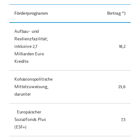
Förderprogramm
Betrag *)
Aufbau- und
Resilienzfazilität;
inklusive 2,7
18,2
Milliarden Euro
Kredite
Kohäsionspolitische
Mittelzuweisung,
23,6
darunter
Europäischer
Sozialfonds Plus
7,5
(ESF+)