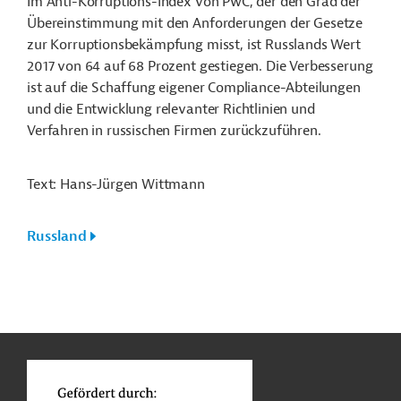
Im Anti-Korruptions-Index von PwC, der den Grad der
Übereinstimmung mit den Anforderungen der Gesetze
zur Korruptionsbekämpfung misst, ist Russlands Wert
2017 von 64 auf 68 Prozent gestiegen. Die Verbesserung
ist auf die Schaffung eigener Compliance-Abteilungen
und die Entwicklung relevanter Richtlinien und
Verfahren in russischen Firmen zurückzuführen.
Text: Hans-Jürgen Wittmann
Russland
n
Funktionen
o