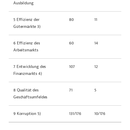
Ausbildung
5 Effizienz der
80
11
Gütermärkte 3)
6 Effizienz des
60
14
Arbeitsmarkts
7 Entwicklung des
107
12
Finanzmarkts 4)
8 Qualität des
71
5
Geschäftsumfeldes
9 Korruption 5)
131/176
10/176