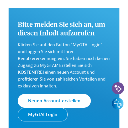
2024 und die Massenproduktion im ersten Halbjahr
2026 beginnen. Es sollen sowohl Elektrofahrzeuge als
auch Fahrzeuge mit Verbrennungsmotor hergestellt
Bitte melden Sie sich an, um
werden. Hyundai Motor plant, in dem Werk
diesen Inhalt aufzurufen
hochautomatisierte Prozessanlagen einzusetzen.
Weitere Informationen bieten die Pressemeldungen
PIF
Klicken Sie auf den Button "MyGTAI Login"
and Hyundai Motor Company Sign Joint Venture
und loggen Sie sich mit Ihrer
Agreement to Establish New Automotive
Benutzererkennung ein. Sie haben noch keinen
Manufacturing Plant in Saudi Arabia
und
Hyundai
Zugang zu MyGTAI? Erstellen Sie sich
Motor to build car factory in Saudi Arabia with its
KOSTENFREI
einen neuen Account und
sovereign fund
.
profitieren Sie von zahlreichen Vorteilen und
KI-Suc
exklusiven Inhalten.
Investitionssumme:
Feedbac
Neuen Account erstellen
Mehr als 500 Millionen US-Dollar
MyGTAI Login