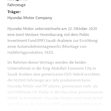
Fahrzeuge
Träger
Hyundai Motor Company
Hyundai Motor unterzeichnete am 22. Oktober 2023
eine Joint-Venture-Vereinbarung mit dem Public
Investment Fund (PIF) Saudi-Arabiens zur Errichtung
eines Automobilmontagewerks (Montage von
Halbfertigprodukten, CKD).
Im Rahmen dieses Vertrags werden die beiden
Unternehmen in der King Abdullah Economic City in
Saudi-Arabien eine gemeinsame CKD-Fabrik errichten,
die 50.000 Fahrzeuge pro Jahr produzieren kann.
Hyundai Motor und PIF planen, gemeinsam mehr als
500 Millionen US-Dollar in den Bau einer gemeinsamen
Fabrik zu investieren. Hyundai Motors wird einen Anteil
von 30 % an der Fabrik und PIF wird einen Anteil von 70
% besitzen. Der Bau des Werks soll im ersten Halbjahr