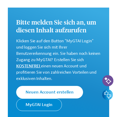
Sie auf der
Webseite der EIB
.
GTAI informiert über die
EIB
: Schwerpunkte, Regularien
Bitte melden Sie sich an, um
und praktische Hinweise zur Geschäftsanbahnung.
diesen Inhalt aufzurufen
Gesamtkosten:
420 Millionen Euro (voraussichtlich)
Klicken Sie auf den Button "MyGTAI Login"
Geberbeitrag:
und loggen Sie sich mit Ihrer
200 Millionen Euro (voraussichtlich; Darlehen)
Benutzererkennung ein. Sie haben noch keinen
Zugang zu MyGTAI? Erstellen Sie sich
KOSTENFREI
einen neuen Account und
Kontaktadressen
profitieren Sie von zahlreichen Vorteilen und
KI-Suc
exklusiven Inhalten.
Feedbac
Neuen Account erstellen
Die EIB vertritt die
wirtschaftlichen Interessen der
MyGTAI Login
Europäische
EU durch Kreditvergabe an alle
Investitionsbank
Mitgliedsländer und unterstützt