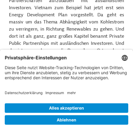
Partnerschaften aufzubauen mit ausländischen
Investoren. Vietnam zum Beispiel hat jetzt erst sein
Energy Development Plan vorgestellt. Da geht es
massiv um das Thema Abhängigkeit vom Kohlestrom
zu verringern, in Richtung Renewables zu gehen. Und
dort ist als ganz, ganz großes Kapitel benannt Private
Public Partnerships mit ausländischen Investoren. Und
das ist genau das, was die Dynamik vor Ort auch gut
gut widerspiegelt für die ausländischen Investoren und.
China hat viele Jahre einfach das Glück gehabt, dass es
so attraktiver als Markt ist, man sich nicht unbedingt
immer um alle Investoren bemühen musste. Und das ist
in Südostasien halt der große Vorteil. Die Länder sind
kleiner und es ist auch für kleinere Investoren attraktiv
und es wird auch attraktiver gemacht.
Sprecher:
Herr Ziehe, vielen Dank für das Gespräch und
dann noch viel Erfolg in Südostasien.
n
Kontakt
...
Sprecher:
Die Association of South East Asian Nations,