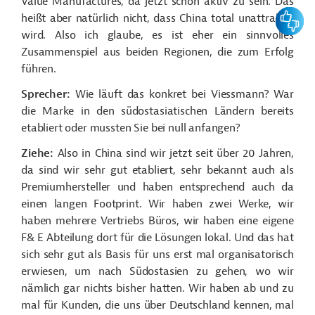
Value Manufactures, da jetzt schon aktiv zu sein. Das
Feedbac
heißt aber natürlich nicht, dass China total unattraktiv
wird. Also ich glaube, es ist eher ein sinnvolles
Zusammenspiel aus beiden Regionen, die zum Erfolg
führen.
Sprecher:
Wie läuft das konkret bei Viessmann? War
die Marke in den südostasiatischen Ländern bereits
etabliert oder mussten Sie bei null anfangen?
Ziehe:
Also in China sind wir jetzt seit über 20 Jahren,
da sind wir sehr gut etabliert, sehr bekannt auch als
Premiumhersteller und haben entsprechend auch da
einen langen Footprint. Wir haben zwei Werke, wir
haben mehrere Vertriebs Büros, wir haben eine eigene
F& E Abteilung dort für die Lösungen lokal. Und das hat
sich sehr gut als Basis für uns erst mal organisatorisch
erwiesen, um nach Südostasien zu gehen, wo wir
nämlich gar nichts bisher hatten. Wir haben ab und zu
mal für Kunden, die uns über Deutschland kennen, mal