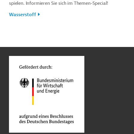
spielen. Informieren Sie sich im Themen-Special!
Wasserstoff
n
Funktionen
o