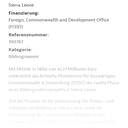
Sierra Leone
Finanzierung
Foreign, Commonwealth and Development Office
(FCDO)
Referenznummer
300767
Kategorie
Bildungswesen
Mit Mitteln in Höhe von 41,27 Millionen Euro
unterstützt das britische Ministerium für Auswärtiges,
Commonwealth & Entwicklung (FCDO) die zweite Phase
eines Bildungssektorprojekts in Sierra Leone.
Ziel des Projekts ist die Verbesserung der Primar- und
Sekundarschulbildung in Sierra Leone sowie die
Verbesserung der Sicherheit von Mädchen in den
Schulen und die verstärkte Unterstützung behinderter