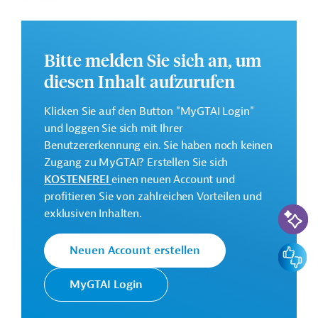
Schüler.
Die Durchführung des Projekts ist geplant von Februar
2022 bis März 2027.
Bitte melden Sie sich an, um
Weitere Informationen zu dem Entwicklungsprojekt
diesen Inhalt aufzurufen
finden Sie auf der
Webseite des FCDO
.
Klicken Sie auf den Button "MyGTAI Login"
Geberbeitrag:
und loggen Sie sich mit Ihrer
41,27 Millionen Euro (35 Millionen Pfund)
Benutzererkennung ein. Sie haben noch keinen
Zugang zu MyGTAI? Erstellen Sie sich
Kontaktadresse
KOSTENFREI
einen neuen Account und
profitieren Sie von zahlreichen Vorteilen und
KI-Suc
exklusiven Inhalten.
Das FCDO entstand 2020 aus
Feedbac
Neuen Account erstellen
der Fusion der Ministerien für
Ministerium für
Entwicklungszusammenarbeit und
MyGTAI Login
Auswärtiges,
für Auswärtiges & Commonwealth.
Commonwealth
Der Zusammenschluss hat zur Folge,