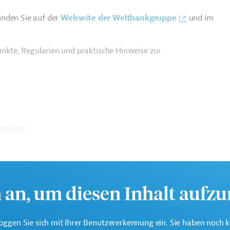
inden Sie auf der
Webseite der Weltbankgruppe
und im
nkte, Regularien und praktische Hinweise zur
antragt)
h an, um diesen Inhalt aufz
oggen Sie sich mit Ihrer Benutzererkennung ein. Sie haben noch 