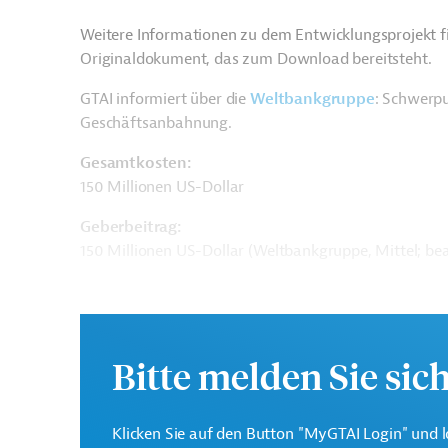
Weitere Informationen zu dem Entwicklungsprojekt f
Originaldokument, das zum Download bereitsteht.
GTAI informiert über die
W
eltbankgruppe
: Schwerpu
Geschäftsanbahnung.
Gesamtkosten:
150 Millionen US-Dollar
Geberbeitrag:
150 Millionen US-Dollar (Weltbankgruppe, Mittel; be
Kontaktadressen
Bitte melden Sie sic
Klicken Sie auf den Button "MyGTAI Login" und l