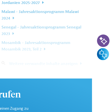
Jordanien 2025-2027
Malawi - Jahresaktionsprogramm Malawi
2024
Senegal - Jahresaktionsprogramm Senegal
2023
KI-Su
Mosambik - Jahresaktionsprogramm
Mosambik 2023, Teil 2
Feedba
Weitere verwandte Inhalte anzeigen
urufen
keinen Zugang zu