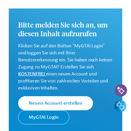
Ziel des Projekts ist die Verbesserung des Zugangs von
kleinen und mittleren Unternehmen (KMU) zu
Finanzdienstleistungen sowie ihrer Finanz- und
Digitalkompetenzen.
Bitte melden Sie sich an, um
Weitere Informationen zu dem geplanten
diesen Inhalt aufzurufen
Entwicklungsprojekt finden Sie auf der
Webseite der
ADB
.
Klicken Sie auf den Button "MyGTAI Login"
und loggen Sie sich mit Ihrer
GTAI informiert über die
ADB
: Schwerpunkte,
Benutzererkennung ein. Sie haben noch keinen
Regularien und praktische Hinweise zur
Zugang zu MyGTAI? Erstellen Sie sich
Geschäftsanbahnung.
KOSTENFREI
einen neuen Account und
Geberbeitrag:
profitieren Sie von zahlreichen Vorteilen und
KI-Suc
120 Millionen US-Dollar (Darlehen; beantragt)
exklusiven Inhalten.
Feedbac
Neuen Account erstellen
Kontaktadressen
MyGTAI Login