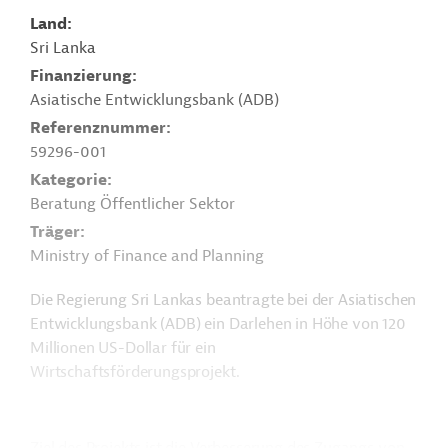
Land
Sri Lanka
Finanzierung
Asiatische Entwicklungsbank (ADB)
Referenznummer
59296-001
Kategorie
Beratung Öffentlicher Sektor
Träger
Ministry of Finance and Planning
Die Regierung Sri Lankas beantragte bei der Asiatischen
Entwicklungsbank (ADB) ein Darlehen in Höhe von 120
Millionen US-Dollar für ein
Wirtschaftsförderungsprojekt.