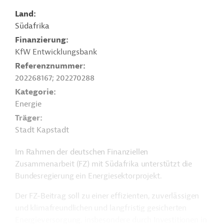
Land
Südafrika
Finanzierung
KfW Entwicklungsbank
Referenznummer
202268167; 202270288
Kategorie
Energie
Träger
Stadt Kapstadt
Im Rahmen der deutschen Finanziellen
Zusammenarbeit (FZ) mit Südafrika unterstützt die
Bundesregierung ein Energiesektorprojekt.
Der FZ-Beitrag soll zu einer effizienten, zuverlässigen
und klimafreundlichen und langfristig gesicherten
Energieversorgung, insbesondere durch Investitionen in