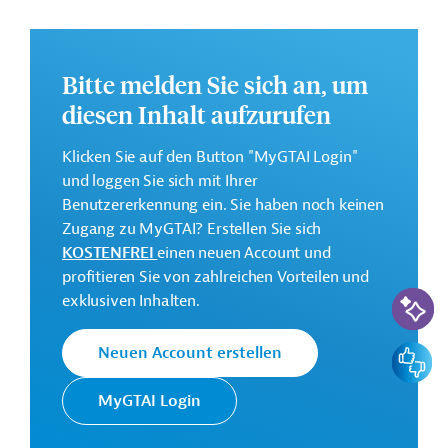
den Ausbau von Energieerzeugungskapazitäten aus
erneuerbaren Energien einschließlich der dazugehörigen
Stromabnahme-Infrastruktur in Südafrika, beitragen.
Bitte melden Sie sich an, um
Im Rahmen des Vorhabens soll die
diesen Inhalt aufzurufen
Stromübertragungssicherheit verbessert und
aufrechterhalten, neue Transformatoren installiert, die
Klicken Sie auf den Button "MyGTAI Login"
technischen Netzverluste verringert sowie ein Modell
und loggen Sie sich mit Ihrer
für eine gendersensitive Gestaltung von öffentlichen
Benutzererkennung ein. Sie haben noch keinen
Beleuchtungsprojekten in informellen Siedlungen
Zugang zu MyGTAI? Erstellen Sie sich
entwickelt werden.
KOSTENFREI
einen neuen Account und
Das Entwicklungsprojekt soll von 2024 bis 2028
profitieren Sie von zahlreichen Vorteilen und
durchgeführt werden.
KI-Suc
exklusiven Inhalten.
GTAI informiert über die
KfW
: Schwerpunkte,
Regularien und praktische Hinweise zur
Feedbac
Neuen Account erstellen
Geschäftsanbahnung.
MyGTAI Login
Kontaktadressen