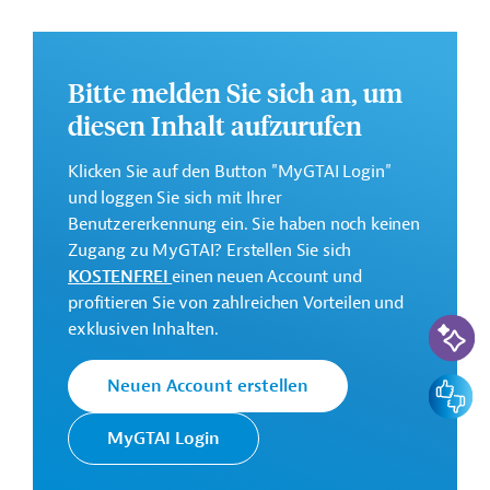
Investitionssumme:
Bitte melden Sie sich an, um
450 Millionen US-Dollar
diesen Inhalt aufzurufen
Klicken Sie auf den Button "MyGTAI Login"
und loggen Sie sich mit Ihrer
Kontaktadresse
Benutzererkennung ein. Sie haben noch keinen
Zugang zu MyGTAI? Erstellen Sie sich
KOSTENFREI
einen neuen Account und
profitieren Sie von zahlreichen Vorteilen und
KI-Suc
exklusiven Inhalten.
POSCO
Projektträger
Feedbac
Neuen Account erstellen
MyGTAI Login
Südkorea
Maschinen- und Anlagenbau