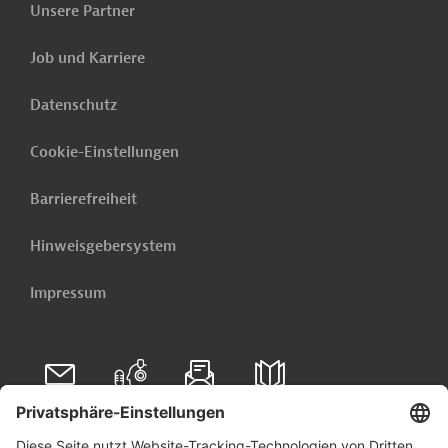
Türkei - Stärkung des Energiesektors
Unsere Partner
Frankreich - Modernisierung des
Job und Karriere
Fernwärmenetzes
Bangladesch - Stärkung der Energieeffizienz
Datenschutz
Weitere verwandte Inhalte anzeigen
Cookie-Einstellungen
Barrierefreiheit
Hinweisgebersystem
Impressum
Folgen Sie uns auf