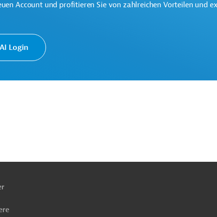
euen Account und profitieren Sie von zahlreichen Vorteilen und e
I Login
ach
ben
er
ere