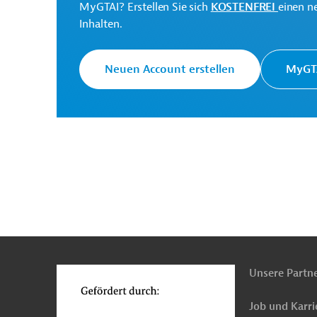
MyGTAI? Erstellen Sie sich
KOSTENFREI
einen n
Projekte
Inhalten.
Neuen Account erstellen
MyGTA
n
Funktionen
o
Unsere Partn
Job und Karri