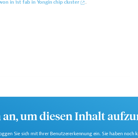
won in 1st fab in Yongin chip cluster
.
Projektträger
h an, um diesen Inhalt aufz
nen- und Anlagenbau
Kfz-Teile, Zulieferindustrie
oggen Sie sich mit Ihrer Benutzererkennung ein. Sie haben noch 