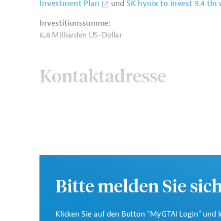
Investment Plan
und
SK hynix to invest 9.4 tln 
Investitionssumme:
6,8 Milliarden US-Dollar
Kontaktadresse
SK Hynix
Bitte melden Sie sic
Südkorea
Elektronik, übergreifend
Maschi
Klicken Sie auf den Button "MyGTAI Login" und l