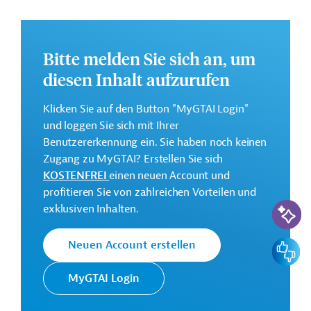
Saubere Wasserstoffproduktion: 4,7 Milliarden US-
Dollar
Bitte melden Sie sich an, um
Batteriematerialien (Litihum-Ionen-Batterien,
Anodenmaterial aus Lithiummetall, Flüssigelektrode
diesen Inhalt aufzurufen
und ESS-Batterie): 3,1 Milliarden US-Dollar
Recyling und Bioplastik (r-PET, Pyrolyse-Technologie
Klicken Sie auf den Button "MyGTAI Login"
und biologisch abbaubare Polymere): 782 Millionen
und loggen Sie sich mit Ihrer
US-Dollar
Benutzererkennung ein. Sie haben noch keinen
Zugang zu MyGTAI? Erstellen Sie sich
Weitere Informationen bieten die
KOSTENFREI
einen neuen Account und
Pressemeldungen
Lotte Chemical to invest $8 bn on
profitieren Sie von zahlreichen Vorteilen und
KI-Suc
hydrogen energy, battery materials by 2030
exklusiven Inhalten.
und
Lotte Chemical to spend 10 tln won by 2030 to
boost hydrogen, battery biz
.
Feedbac
Neuen Account erstellen
Kontaktadresse
MyGTAI Login