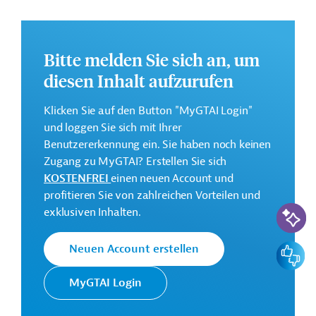
Unterstützung der Zusammenarbeit des öffentlichen
und privaten Sektors: Schaffung einer nachhaltigen
wirtschaftlichen Entwicklung, Förderung von
Bitte melden Sie sich an, um
Investitionen in die Umsetzung des "Green Deal" und
diesen Inhalt aufzurufen
Dienstleistungen;
Stärkung des Ausbildungswesens sowie die
Klicken Sie auf den Button "MyGTAI Login"
Verbesserung der Lebensbedingungen, des
und loggen Sie sich mit Ihrer
Sozialschutzes und der
Benutzererkennung ein. Sie haben noch keinen
Beschäftigungsmöglichkeiten, mit Schwerpunkt auf
Zugang zu MyGTAI? Erstellen Sie sich
klimafreundlichen Arbeitsplätzen in kleinen und
KOSTENFREI
einen neuen Account und
mittleren Unternehmen;
profitieren Sie von zahlreichen Vorteilen und
Förderung des Austauschs zwischen Regierung,
KI-Suc
exklusiven Inhalten.
Zivilgesellschaft und Privatsektor sowie
Verbesserung der öffentlichen Dienstleistungen, der
Feedbac
Neuen Account erstellen
sozialen Rechenschaftspflicht und der
Rechtsstaatlichkeit.
MyGTAI Login
Weitere Informationen über das