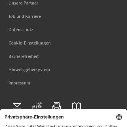
Unsere Partner
die Finanzierung von Klima-
und Umweltschutzprojekten
Job und Karriere
sowie die Förderung einer
nachhaltigen Entwicklung.
Datenschutz
Tanzania National
Cookie-Einstellungen
Parks Authority
Projektträger
(TANAPA)
Barrierefreiheit
Hinweisgebersystem
Tanzania Wildlife
Management
Projektträger
Impressum
Authority
Zoologische
Gesellschaft
Projektträger
Frankfurt (ZGF)
Folgen Sie uns auf