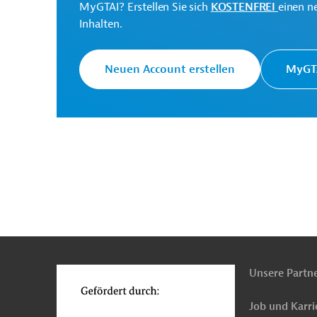
MyGTAI? Erstellen Sie sich
KOSTENFREI
einen n
Inhalten.
Originaldokument:
Neuen Account erstellen
MyGTA
Tansania
Straßenverkehr
Luftverkehr, Flu
Klimawandel
Öffentliche Verwaltung und Reg
n
Funktionen
o
Unsere Partn
Job und Karri