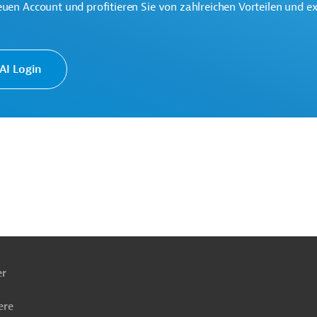
euen Account und profitieren Sie von zahlreichen Vorteilen und e
I Login
ghäfen
Transport und Logistik, übergreifend
ierung
Tiefbau, Infrastrukturbau
Projekte
ach
ben
er
ere