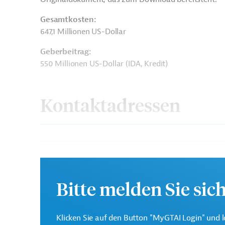
Gesamtkosten:
647,1 Millionen US-Dollar
Geberbeitrag:
550 Millionen US-Dollar (IDA, Kredit)
Kontaktadressen
Die Weltbankgruppe ist 
Weltbank
Entwicklungsorganisatio
Bitte melden Sie sic
Tanzania National Roads
Projektträger
Agency
Klicken Sie auf den Button "MyGTAI Login" und l