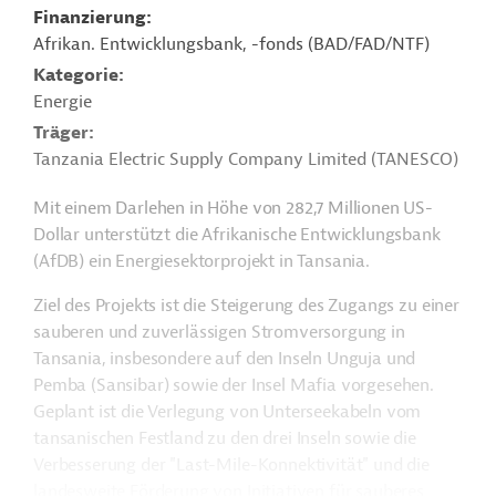
Finanzierung
Afrikan. Entwicklungsbank, -fonds (BAD/FAD/NTF)
Kategorie
Energie
Träger
Tanzania Electric Supply Company Limited (TANESCO)
Mit einem Darlehen in Höhe von 282,7 Millionen US-
Dollar unterstützt die Afrikanische Entwicklungsbank
(AfDB) ein Energiesektorprojekt in Tansania.
Ziel des Projekts ist die Steigerung des Zugangs zu einer
sauberen und zuverlässigen Stromversorgung in
Tansania, insbesondere auf den
Inseln Unguja und
Pemba (Sansibar) sowie der Insel Mafia vorgesehen.
Geplant ist die Verlegung von Unterseekabeln vom
tansanischen Festland zu den drei Inseln sowie die
Verbesserung der "Last-Mile-Konnektivität" und die
landesweite Förderung von Initiativen für sauberes