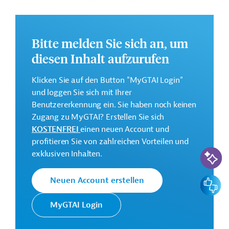
Kochen.
Die Durchführung des Projekts ist geplant bis Dezember
Bitte melden Sie sich an, um
2030.
diesen Inhalt aufzurufen
Weitere Informationen zu dem Entwicklungsprojekt
finden Sie auf der
Webseite der AfDB
und im
Klicken Sie auf den Button "MyGTAI Login"
Originaldokument, das zum Download bereitsteht.
und loggen Sie sich mit Ihrer
GTAI informiert über die
AfDB
: Schwerpunkte,
Benutzererkennung ein. Sie haben noch keinen
Regularien und praktische Hinweise zur
Zugang zu MyGTAI? Erstellen Sie sich
Geschäftsanbahnung.
KOSTENFREI
einen neuen Account und
profitieren Sie von zahlreichen Vorteilen und
Gesamtkosten:
KI-Suc
exklusiven Inhalten.
282,57 Millionen US-Dollar
Geberbeitrag:
Feedbac
Neuen Account erstellen
282,07 Millionen US-Dollar (AfdB, Darlehen)
MyGTAI Login
Kontaktadressen